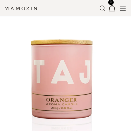
Головна
»
Магазин
»
Ароматичні свічки