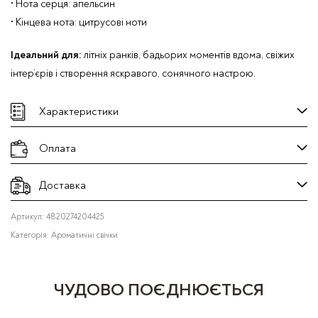
• Нота серця: апельсин
• Кінцева нота: цитрусові ноти
Ідеальний для:
літніх ранків, бадьорих моментів вдома, свіжих
інтер’єрів і створення яскравого, сонячного настрою.
Характеристики
Оплата
Доставка
Артикул:
4820274204425
Категорія:
Ароматичні свічки
ЧУДОВО ПОЄДНЮЄТЬСЯ