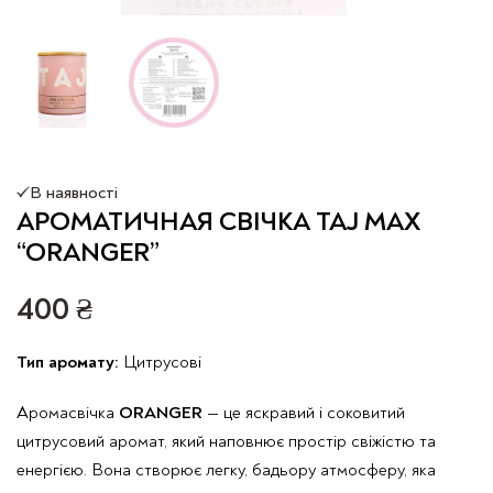
В наявності
АРОМАТИЧНАЯ СВІЧКА TAJ MAX
“ORANGER”
400
₴
Тип аромату:
Цитрусові
Аромасвічка
ORANGER
— це яскравий і соковитий
цитрусовий аромат, який наповнює простір свіжістю та
енергією. Вона створює легку, бадьору атмосферу, яка