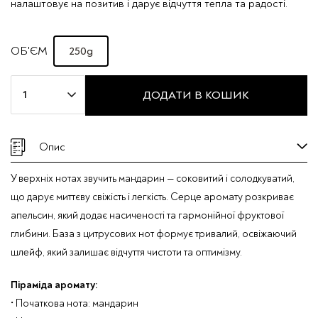
налаштовує на позитив і дарує відчуття тепла та радості.
250g
ОБ'ЄМ
Ароматичная
ДОДАТИ В КОШИК
свічка
Taj
Max
Опис
"ORANGER"
кількість
У верхніх нотах звучить мандарин — соковитий і солодкуватий,
що дарує миттєву свіжість і легкість. Серце аромату розкриває
апельсин, який додає насиченості та гармонійної фруктової
глибини. База з цитрусових нот формує тривалий, освіжаючий
шлейф, який залишає відчуття чистоти та оптимізму.
Піраміда аромату:
• Початкова нота: мандарин