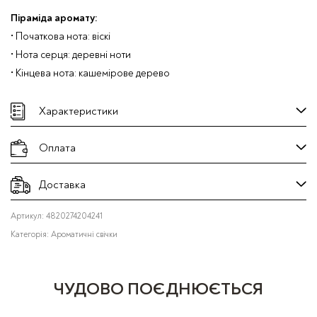
Піраміда аромату:
• Початкова нота: віскі
• Нота серця: деревні ноти
• Кінцева нота: кашемірове дерево
Характеристики
Оплата
Доставка
Артикул:
4820274204241
Категорія:
Ароматичні свічки
ЧУДОВО ПОЄДНЮЄТЬСЯ