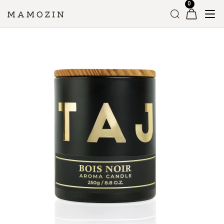
Головна
»
Магазин
»
Ароматичні свічки