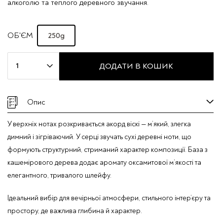
алкоголю та теплого деревного звучання.
250g
ОБ'ЄМ
Ароматичная
ДОДАТИ В КОШИК
свічка
Taj
Max
Опис
"BOIS
NOIR"
У верхніх нотах розкривається акорд віскі — м’який, злегка
кількість
димний і зігріваючий. У серці звучать сухі деревні ноти, що
формують структурний, стриманий характер композиції. База з
кашемірового дерева додає аромату оксамитової м’якості та
елегантного, тривалого шлейфу.
Ідеальний вибір для вечірньої атмосфери, стильного інтер’єру та
простору, де важлива глибина й характер.