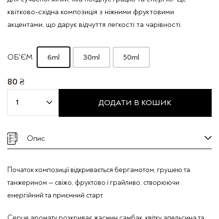
квітково-східна композиція з ніжними фруктовими
акцентами, що дарує відчуття легкості та чарівності.
6ml
30ml
50ml
ОБ'ЄМ
80
₴
Парфумована
ДОДАТИ В КОШИК
вода
Mira
Max
Опис
"YOUNG
LADY"
Початок композиції відкривається бергамотом, грушею та
кількість
танжерином — свіжо, фруктово і грайливо, створюючи
енергійний та приємний старт.
Серце аромату розкриває жасмин самбак, квітку апельсина та