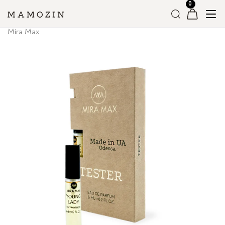
Головна
»
Магазин
»
Вся Парфумерія
»
Жіноча парфумерія
»
Mira Max