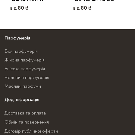
від
80
₴
від
80
₴
Цей
Цей
товар
товар
має
має
Парфумерія
кілька
кілька
варіантів.
варіантів.
Вся парфумерія
Параметри
Параметри
Жіноча парфумерія
можна
можна
Унісекс парфумерія
вибрати
вибрати
Чоловіча парфумерія
на
на
сторінці
сторінці
Масляні парфуми
товару
товару
Дод. інформація
Доставка та оплата
Обмін та повернення
Договір публічної оферти