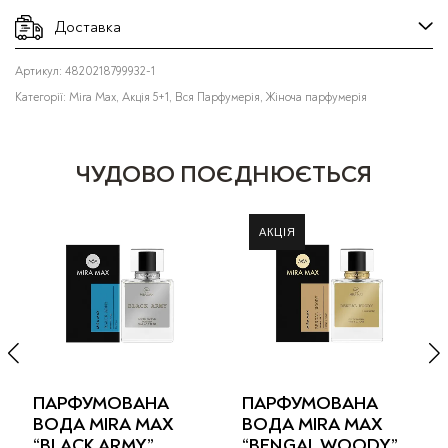
Доставка
Артикул:
4820218799932-1
Категорії:
Mira Max
,
Акція 5+1
,
Вся Парфумерія
,
Жіноча парфумерія
ЧУДОВО ПОЄДНЮЄТЬСЯ
ПАРФУМОВАНА
ПАРФУМОВАНА
ВОДА MIRA MAX
ВОДА MIRA MAX
“BLACK ARMY”
“BENGAL WOODY”