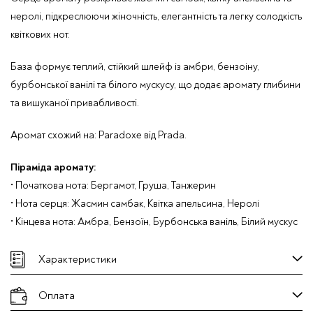
неролі, підкреслюючи жіночність, елегантність та легку солодкість
квіткових нот.
База формує теплий, стійкий шлейф із амбри, бензоіну,
бурбонської ванілі та білого мускусу, що додає аромату глибини
та вишуканої привабливості.
Аромат схожий на:
Paradoxe
від
Prada
.
Піраміда аромату:
• Початкова нота: Бергамот, Груша, Танжерин
• Нота серця: Жасмин самбак, Квітка апельсина, Неролі
• Кінцева нота: Амбра, Бензоїн, Бурбонська ваніль, Білий мускус
Характеристики
Оплата