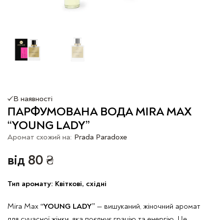
В наявності
ПАРФУМОВАНА ВОДА MIRA MAX
“YOUNG LADY”
Аромат схожий на:
Prada Paradoxe
від
80
₴
Тип аромату:
Квіткові, східні
Mira Max
“YOUNG LADY”
— вишуканий, жіночний аромат
для сучасної жінки, яка поєднує грацію та енергію. Це