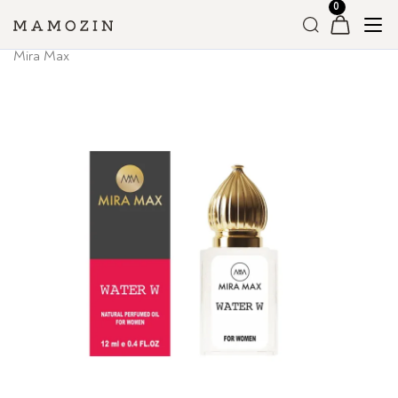
Головна
»
Магазин
»
Вся Парфумерія
»
Масляні парфуми
»
Mira Max