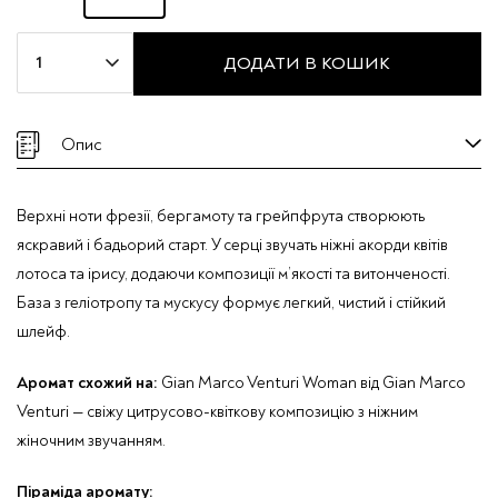
Масляні
ДОДАТИ В КОШИК
парфуми
Мira
Max
Опис
"WATER
W"
Верхні ноти фрезії, бергамоту та грейпфрута створюють
кількість
яскравий і бадьорий старт. У серці звучать ніжні акорди квітів
лотоса та ірису, додаючи композиції м’якості та витонченості.
База з геліотропу та мускусу формує легкий, чистий і стійкий
шлейф.
Аромат схожий на:
Gian Marco Venturi Woman від
Gian Marco
Venturi
— свіжу цитрусово-квіткову композицію з ніжним
жіночним звучанням.
Піраміда аромату: