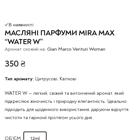
В наявності
МАСЛЯНІ ПАРФУМИ МIRA MAX
“WATER W”
Аромат схожий на:
Gian Marco Venturi Woman
350
₴
Тип аромату:
Цитрусові, Квіткові
WATER W — легкий, свіжий та витончений аромат, який
підкреслює жіночність і природну елегантність. Ідеально
підходить для щоденного використання, даруючи відчуття
чистоти та гармонії протягом усього дня.
12ml
ОБ'ЄМ