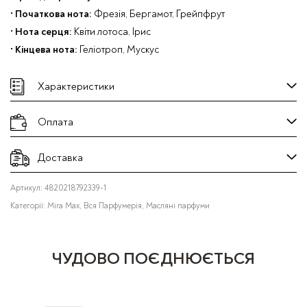
•
Початкова нота:
Фрезія, Бергамот, Грейпфрут
•
Нота серця:
Квіти лотоса, Ірис
•
Кінцева нота:
Геліотроп, Мускус
Характеристики
Оплата
Доставка
Артикул:
4820218792339-1
Категорії:
Mira Max
,
Вся Парфумерія
,
Масляні парфуми
ЧУДОВО ПОЄДНЮЄТЬСЯ