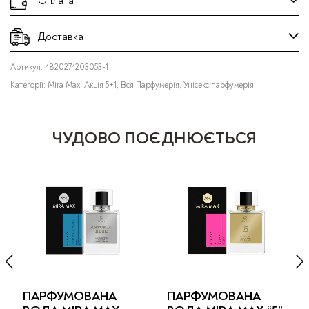
Оплата
Доставка
Артикул:
4820274203053-1
Категорії:
Mira Max
,
Акція 5+1
,
Вся Парфумерія
,
Унісекс парфумерія
ЧУДОВО ПОЄДНЮЄТЬСЯ
ПАРФУМОВАНА
ПАРФУМОВАНА