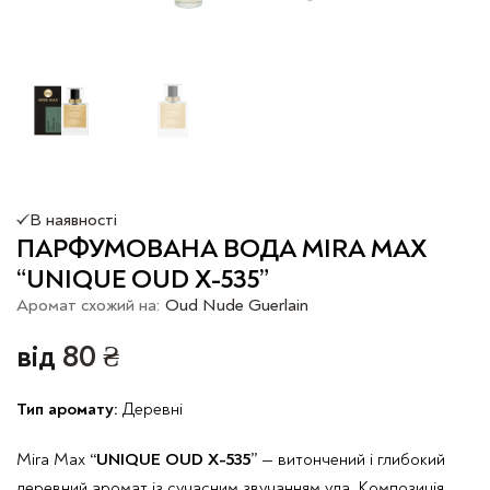
В наявності
ПАРФУМОВАНА ВОДА MIRA MAX
“UNIQUE OUD X-535”
Аромат схожий на:
Oud Nude Guerlain
від
80
₴
Тип аромату:
Деревні
Mira Max
“UNIQUE OUD X-535”
— витончений і глибокий
деревний аромат із сучасним звучанням уда. Композиція