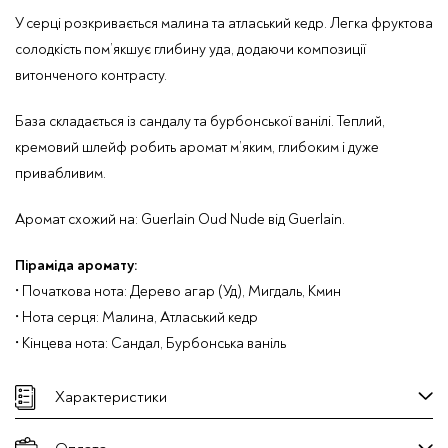
У серці розкривається малина та атласький кедр. Легка фруктова
солодкість пом’якшує глибину уда, додаючи композиції
витонченого контрасту.
База складається із сандалу та бурбонської ванілі. Теплий,
кремовий шлейф робить аромат м’яким, глибоким і дуже
привабливим.
Аромат схожий на:
Guerlain Oud Nude
від
Guerlain
.
Піраміда аромату:
• Початкова нота: Дерево агар (Уд), Мигдаль, Кмин
• Нота серця: Малина, Атласький кедр
• Кінцева нота: Сандал, Бурбонська ваніль
Характеристики