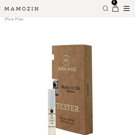
Головна
»
Магазин
»
Вся Парфумерія
»
Унісекс парфумерія
»
Mira Max