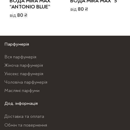
ВОДА MIRA MAX
ВОДА MIRA MAX “5”
“ANTONIO BLUE”
від
80
₴
від
80
₴
Цей
Цей
товар
товар
має
має
кілька
Парфумерія
кілька
варіантів.
варіантів.
Параметри
Вся парфумерія
Параметри
можна
Жіноча парфумерія
можна
вибрати
Унісекс парфумерія
вибрати
на
Чоловіча парфумерія
на
сторінці
сторінці
Масляні парфуми
товару
товару
Дод. інформація
Доставка та оплата
Обмін та повернення