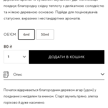
поєднує благородну східну теплоту з делікатною солодкістю
та м’якою деревною основою. Підійде для поціновувачів
статусних, виразних і нестандартних ароматів.
6ml
50ml
ОБ'ЄМ
80
₴
Парфумована
ДОДАТИ В КОШИК
вода
Mira
Max
Опис
"UNIQUE
OUD
Початок відкривається благородним деревом агар (удом) у
X-
поєднанні з мигдалем та кмином. Старт звучить пряно, злегка
535"
горіхово й дуже насичено.
кількість