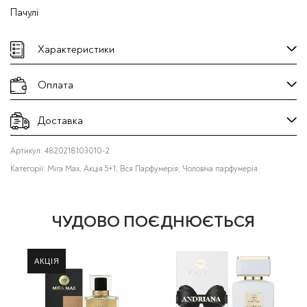
Пачулі
Характеристики
Оплата
Доставка
Артикул:
4820218103010-2
Категорії:
Mira Max
,
Акція 5+1
,
Вся Парфумерія
,
Чоловіча парфумерія
ЧУДОВО ПОЄДНЮЄТЬСЯ