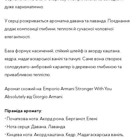
дуже харизматично.
У серці розкривається ароматна давана та лаванда. Поєднання
додає композиції глибини, теплоти й сучасної чоловічої
елегантності.
База формує насичений, стійкий шлейф із акорду каштана,
кедра, мадагаскарської ванілі та пачулі. Саме вона створює
солодкувато-амбровий характер із деревною глибиною та
привабливою теплістю.
Аромат схожий на:
Emporio Armani Stronger With You
Absolutely
від
Giorgio Armani
.
Піраміда аромату:
• Початкова нота: Акорд рома, Бергамот, Елемі
• Нота серця: Давана, Лаванда
• Кінцева нота: Акорд каштана, Кедр, Мадагаскарська ваніль,