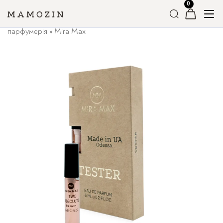
Головна
»
Магазин
»
Вся Парфумерія
»
Чоловіча
парфумерія
»
Mira Max