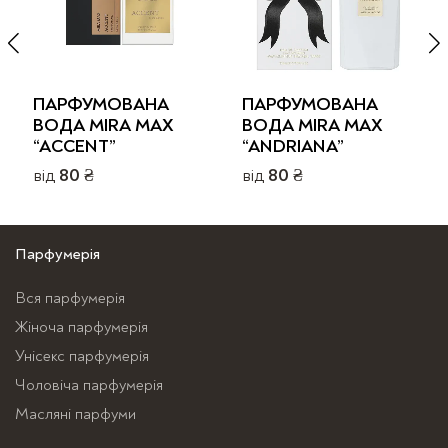
ПАРФУМОВАНА
ПАРФУМОВАНА
ВОДА MIRA MAX
ВОДА MIRA MAX
“ACCENT”
“ANDRIANA”
від
80
₴
від
80
₴
Цей
Цей
товар
товар
має
має
Парфумерія
кілька
кілька
Вся парфумерія
варіантів.
варіантів.
Жіноча парфумерія
Параметри
Параметри
можна
можна
Унісекс парфумерія
вибрати
вибрати
Чоловіча парфумерія
на
на
Масляні парфуми
сторінці
сторінці