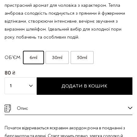
пристрасний аромат для чоловіка з характером. Тепла
амброва солодкість поєднується з пряними й фужерними
відтінками, створюючи інтенсивне, вечірнє звучання з
виразним шлейфом. Ідеальний вибір для холодної пори
року, побачень та особливих подій.
6ml
30ml
50ml
ОБ'ЄМ
80
₴
Парфумована
ДОДАТИ В КОШИК
вода
Mira
Max
Опис
"TWO
ABSOLUTE"
Початок відкривається яскравим акордом рома в поєднанні з
кількість
бергамотом та елемі. Старт звучить пряно, злегка солодко й