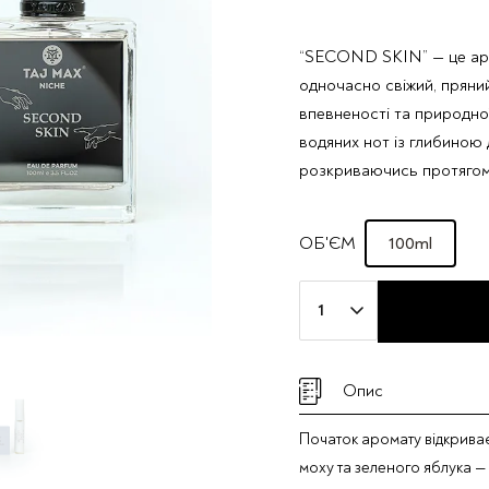
“SECOND SKIN” — це аром
одночасно свіжий, пряни
впевненості та природної
водяних нот із глибиною 
розкриваючись протягом 
100ml
ОБ'ЄМ
Індивідуальний
парфум
Taj
Max
Опис
"SECOND
SKIN"
Початок аромату відкрива
кількість
моху та зеленого яблука —