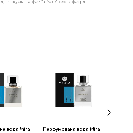
ія
,
Індивідуальні парфуми Taj Max
,
Унісекс парфумерія
на вода Mira
Парфумована вода Mira
Парфумо