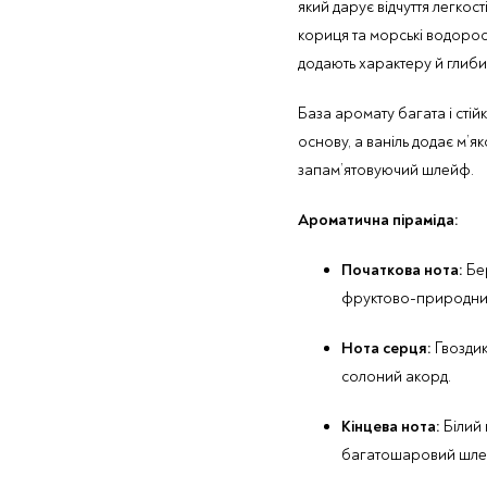
який дарує відчуття легкост
кориця та морські водорост
додають характеру й глиби
База аромату багата і стій
основу, а ваніль додає м’я
запам’ятовуючий шлейф.
Ароматична піраміда:
Початкова нота:
Бер
фруктово-природний
Нота серця:
Гвоздик
солоний акорд.
Кінцева нота:
Білий 
багатошаровий шле