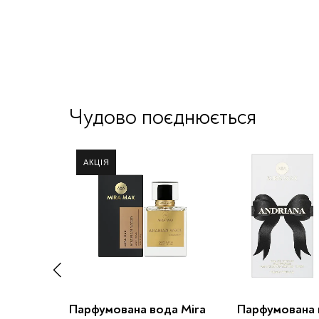
Чудово поєднюється
а Mira
Парфумована вода Mira
Парфумована 