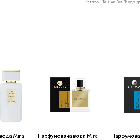
Категорії:
Taj Max
,
Вся Парфумер
вода Mira
Парфумована вода Mira
Парфумова