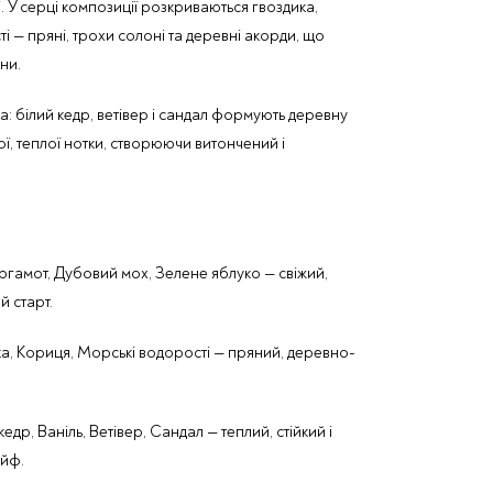
і. У серці композиції розкриваються гвоздика,
і — пряні, трохи солоні та деревні акорди, що
ни.
ка: білий кедр, ветівер і сандал формують деревну
кої, теплої нотки, створюючи витончений і
гамот, Дубовий мох, Зелене яблуко — свіжий,
 старт.
а, Кориця, Морські водорості — пряний, деревно-
кедр, Ваніль, Ветівер, Сандал — теплий, стійкий і
йф.