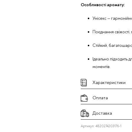
Особливості аромату:
Унісекс — гармонійно 
Поєднання свіжості, 
Стійкий, багатошар
Ідеально підходить 
моментів.
Характеристики
Оплата
Доставка
Артикул:
4820274203176-1