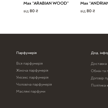
Max “ARABIAN WOOD”
Max “ANDRIA
від
80
₴
від
80
₴
Цей
Цей
товар
товар
має
має
кілька
кілька
варіантів.
варіантів.
Параметри
Параметри
Парфумерія
Дод. інфо
можна
можна
Вся парфумерія
Доставка 
вибрати
вибрати
Жіноча парфумерія
на
на
Обмін та 
сторінці
сторінці
Унісекс парфумерія
Договір п
товару
товару
Чоловіча парфумерія
Політика 
Масляні парфуми