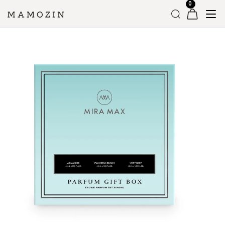
Головна
»
Магазин
»
Подарункові бокси