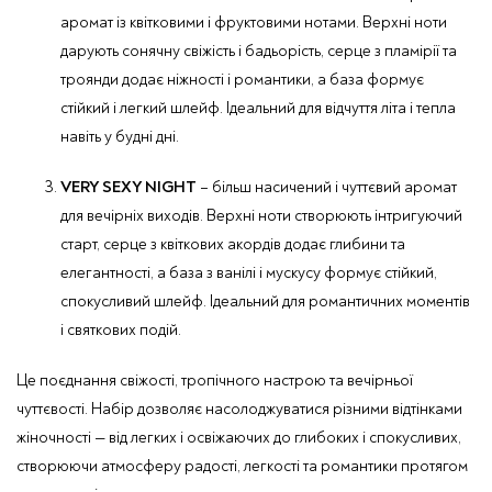
аромат із квітковими і фруктовими нотами. Верхні ноти
дарують сонячну свіжість і бадьорість, серце з пламірії та
троянди додає ніжності і романтики, а база формує
стійкий і легкий шлейф. Ідеальний для відчуття літа і тепла
навіть у будні дні.
VERY SEXY NIGHT
– більш насичений і чуттєвий аромат
для вечірніх виходів. Верхні ноти створюють інтригуючий
старт, серце з квіткових акордів додає глибини та
елегантності, а база з ванілі і мускусу формує стійкий,
спокусливий шлейф. Ідеальний для романтичних моментів
і святкових подій.
Це поєднання свіжості, тропічного настрою та вечірньої
чуттєвості. Набір дозволяє насолоджуватися різними відтінками
жіночності — від легких і освіжаючих до глибоких і спокусливих,
створюючи атмосферу радості, легкості та романтики протягом