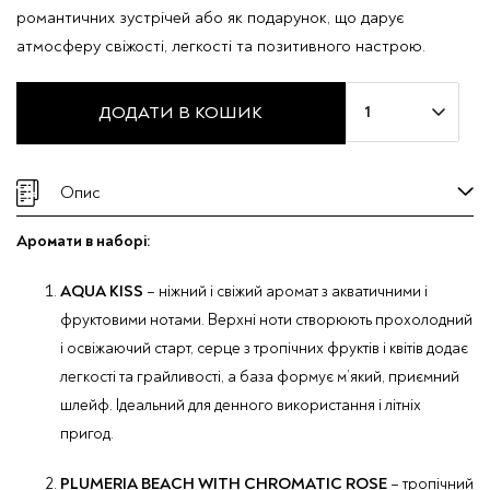
романтичних зустрічей або як подарунок, що дарує
атмосферу свіжості, легкості та позитивного настрою.
Подарунковий
ДОДАТИ В КОШИК
бокс
Mira
Max
Опис
SET
No.18
Аромати в наборі:
кількість
AQUA KISS
– ніжний і свіжий аромат з акватичними і
фруктовими нотами. Верхні ноти створюють прохолодний
і освіжаючий старт, серце з тропічних фруктів і квітів додає
легкості та грайливості, а база формує м’який, приємний
шлейф. Ідеальний для денного використання і літніх
пригод.
PLUMERIA BEACH WITH CHROMATIC ROSE
– тропічний