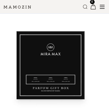
Головна
»
Магазин
»
Подарункові бокси