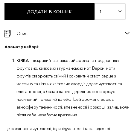
Подарунковий
ДОДАТИ В КОШИК
бокс
Mira
Max
Опис
SET
No.10
Аромат у наборі:
кількість
KIRKA
– яскравий і загадковий аромат із поєднанням
фруктових, квіткових і гурманських нот. Верхні ноти
фруктів створюють свіжий і соковитий старт, серце з
жасмину та ніжних квіткових акордів додає чуттєвості та
елегантності, а база з ванілі і деревних нот формує
насичений, тривалий шлейф. Цей аромат створює
атмосферу таємничості, впевненості і розкоші, залишаючи
після себе незабутнє враження.
Це поєднання чуттєвості, індивідуальності та загадкової