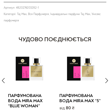
Артикул:
4820274203282-1
Категорії:
Taj Max
,
Вся Парфумерія
,
Індивідуальні парфуми Taj Max
,
Унісекс
парфумерія
ЧУДОВО ПОЄДНЮЄТЬСЯ
ПАРФУМОВАНА
ПАРФУМОВАНА
ВОДА MIRA MAX
ВОДА MIRA MAX “5”
“BLUE WOMAN”
від
80
₴