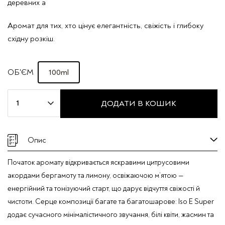
деревних а
Аромат для тих, хто цінує елегантність, свіжість і глибоку
східну розкіш.
100ml
ОБ'ЄМ
Індивідуальний
ДОДАТИ В КОШИК
парфум
Taj
Max
Опис
"NIGHT
IN
Початок аромату відкривається яскравими цитрусовими
DUBAI"
акордами бергамоту та лимону, освіжаючою м’ятою —
кількість
енергійний та тонізуючий старт, що дарує відчуття свіжості й
чистоти. Серце композиції багате та багатошарове: Iso E Super
додає сучасного мінімалістичного звучання, білі квіти, жасмин та