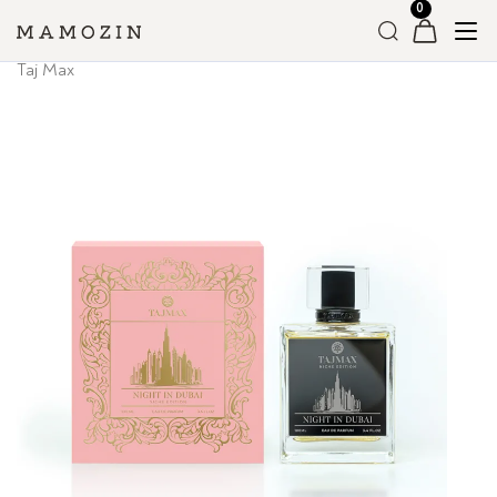
Головна
»
Магазин
»
Вся Парфумерія
»
Унісекс парфумерія
»
Taj Max