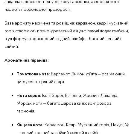
лаванда створюють ніжну квіткову гармонію, а морські ноти
надають прохолодної прозорості.
База аромату насичена та розкішна: кардамон, кедр і мускатний
горіх створюють пряно-древесний акцент, пачулі додає глибини,
а уд формує характерний східний шлейф — багатий, теплий і
стійкий.
Ароматична піраміда:
Початкова нота:
Бергамот, Лимон, М’ята — освіжаючий,
цитрусово-пряний старт.
Нота серця:
Iso E Super, Білі квіти, Жасмин, Лаванда,
Морські ноти — багатошарова квітково-прозора
гармонія.
Кінцева нота:
Кардамон, Кедр, Мускатний горіх, Пачулі, Уд
— теплий, пряний та стійкий східний шлейф.