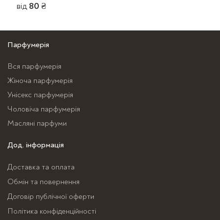
від
80
₴
Цей
Цей
товар
товар
має
має
Парфумерія
кілька
кілька
варіантів.
Вся парфумерія
варіантів.
Параметри
Жіноча парфумерія
Параметри
можна
можна
Унісекс парфумерія
вибрати
вибрати
Чоловіча парфумерія
на
на
сторінці
Масляні парфуми
сторінці
товару
Дод. інформація
товару
Доставка та оплата
Обмін та повернення
Договір публічної оферти
Політика конфіденційності