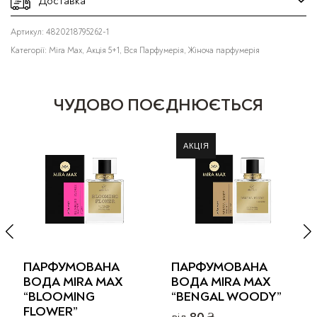
Доставка
Артикул:
4820218795262-1
Категорії:
Mira Max
,
Акція 5+1
,
Вся Парфумерія
,
Жіноча парфумерія
ЧУДОВО ПОЄДНЮЄТЬСЯ
ПАРФУМОВАНА
ПАРФУМОВАНА
ВОДА MIRA MAX
ВОДА MIRA MAX
“BLOOMING
“BENGAL WOODY”
FLOWER”