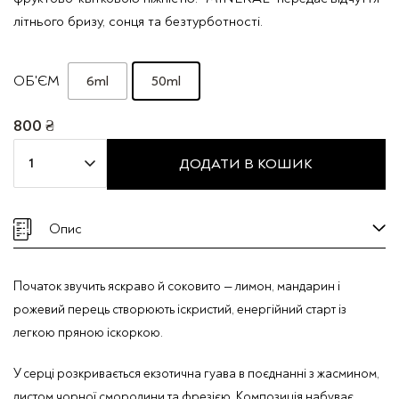
літнього бризу, сонця та безтурботності.
6ml
50ml
ОБ'ЄМ
800
₴
Парфумована
ДОДАТИ В КОШИК
вода
Mira
Max
Опис
"MINERAL"
кількість
Початок звучить яскраво й соковито — лимон, мандарин і
рожевий перець створюють іскристий, енергійний старт із
легкою пряною іскоркою.
У серці розкривається екзотична гуава в поєднанні з жасмином,
листом чорної смородини та фрезією. Композиція набуває