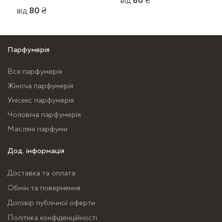
від
80
₴
від
80
₴
Цей
Цей
товар
товар
має
має
Парфумерія
кілька
кілька
варіантів.
Вся парфумерія
варіантів.
Параметри
Жіноча парфумерія
Параметри
можна
можна
Унісекс парфумерія
вибрати
вибрати
Чоловіча парфумерія
на
на
сторінці
Масляні парфуми
сторінці
товару
Дод. інформація
товару
Доставка та оплата
Обмін та повернення
Договір публічної оферти
Політика конфіденційності