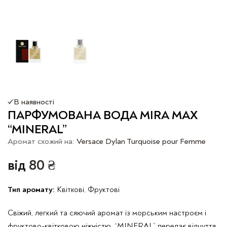
В наявності
ПАРФУМОВАНА ВОДА MIRA MAX
“MINERAL”
Аромат схожий на:
Versace Dylan Turquoise pour Femme
від
80
₴
Тип аромату:
Квіткові, Фруктові
Свіжий, легкий та сяючий аромат із морським настроєм і
фруктово-квітковою ніжністю. “MINERAL” передає відчуття