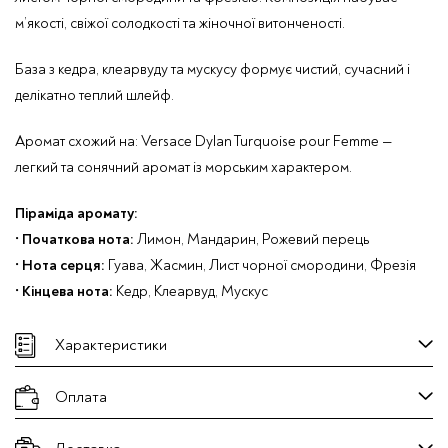
м’якості, свіжої солодкості та жіночної витонченості.
База з кедра, клеарвуду та мускусу формує чистий, сучасний і
делікатно теплий шлейф.
Аромат схожий на:
Versace Dylan Turquoise pour Femme
—
легкий та сонячний аромат із морським характером.
Піраміда аромату:
•
Початкова нота:
Лимон, Мандарин, Рожевий перець
•
Нота серця:
Гуава, Жасмин, Лист чорної смородини, Фрезія
•
Кінцева нота:
Кедр, Клеарвуд, Мускус
Характеристики
Оплата