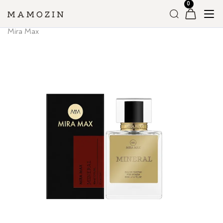
Головна
»
Магазин
»
Вся Парфумерія
»
Жіноча парфумерія
»
Mira Max