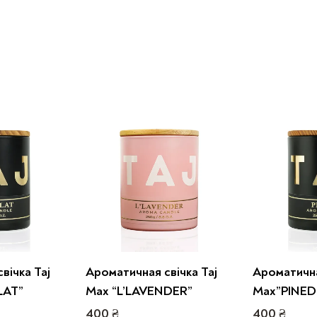
вічка Taj
Ароматичная свічка Taj
Ароматична
LAT”
Max “L’LAVENDER”
Max”PINED
400
₴
400
₴