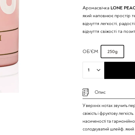
Аромасвічка
LONE PEA
який наповнює простір 
відчуття легкості, радос
відчуття свіжості та позит
250g
ОБ'ЄМ
Ароматичная
свічка
Taj
Max
Опис
"LONE
PEACH"
У верхніх нотах звучить пе
кількість
свіжість і фруктову легкіс
насиченості та гармонійної
солодкуватий шлейф, який 