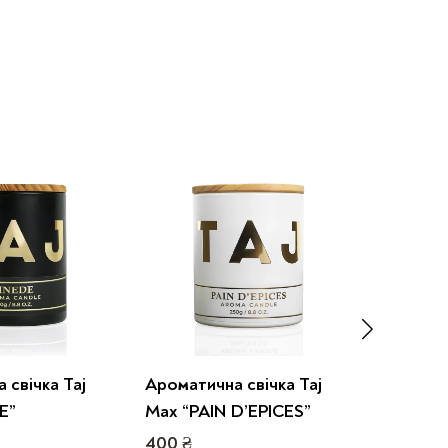
 свічка Taj
Ароматична свічка Taj
Аромати
E”
Max “PAIN D’EPICES”
Max “M
400
₴
400
₴