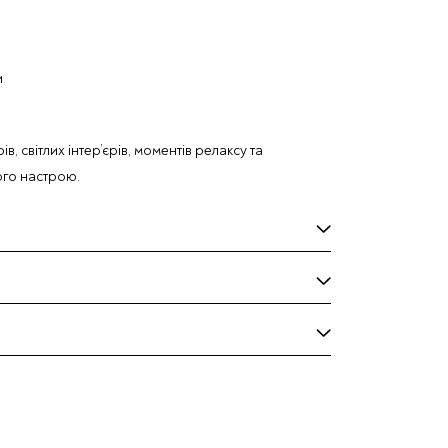
и
ів, світлих інтер’єрів, моментів релаксу та
ого настрою.