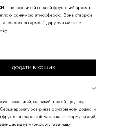
CH
— це соковитий і ніжний фруктовий аромат,
теплою, сонячною атмосферою. Вона створює
ті та природної гармонії, даруючи миттєве
иву.
ДОДАТИ В КОШИК
рсик — соковитий, солодкий і ніжний, що дарує
ть. Серце аромату розкриває фруктові ноти, додаючи
 фруктової композиції. База з ванілі формує м’який,
залишає відчуття комфорту та затишку.