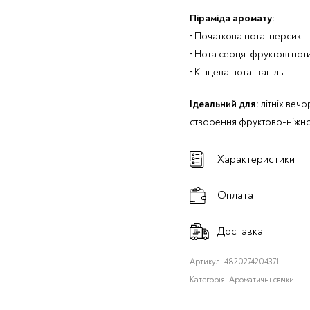
Піраміда аромату:
• Початкова нота: персик
• Нота серця: фруктові нот
• Кінцева нота: ваніль
Ідеальний для:
літніх вечор
створення фруктово-ніжн
Характеристики
Оплата
Доставка
Артикул:
4820274204371
Категорія:
Ароматичні свічки