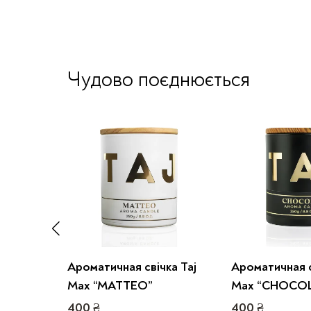
Чудово поєднюється
ка Taj
Ароматичная свічка Taj
Ароматичная с
Max “MATTEO”
Max “CHOCO
400
₴
400
₴