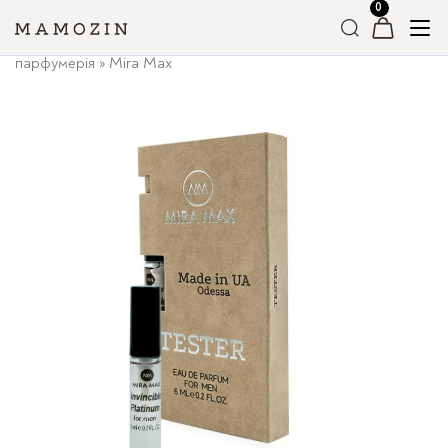
Головна
»
Магазин
»
Вся Парфумерія
»
Чоловіча
парфумерія
»
Mira Max