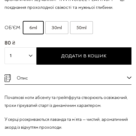
поєднання прохолодної свіжості та мужньої глибини.
6ml
30ml
50ml
ОБ'ЄМ
80
₴
Парфумована
ДОДАТИ В КОШИК
вода
Mira
Max
Опис
"INVINCIBLE
PLATINUM"
Початкові ноти абсенту та грейпфрута створюють освіжаючий,
кількість
трохи гіркуватий старт із динамічним характером.
У серці розкриваються лаванда та м’ята — чистий, ароматичний
акорд із відчуттям прохолоди.