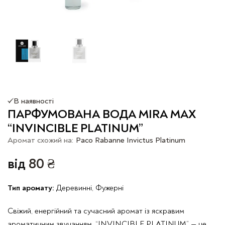
В наявності
ПАРФУМОВАНА ВОДА MIRA MAX
“INVINCIBLE PLATINUM”
Аромат схожий на:
Paco Rabanne Invictus Platinum
від
80
₴
Тип аромату:
Деревинні, Фужерні
Свіжий, енергійний та сучасний аромат із яскравим
ароматичним звучанням. “INVINCIBLE PLATINUM” — це