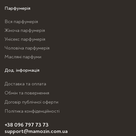
має
має
Парфумерія
кілька
кілька
Вся парфумерія
варіантів.
варіантів.
Жіноча парфумерія
Параметри
Параметри
можна
можна
Унісекс парфумерія
вибрати
вибрати
Чоловіча парфумерія
на
на
Масляні парфуми
сторінці
сторінці
Дод. інформація
товару
товару
Доставка та оплата
Обмін та повернення
Договір публічної оферти
Політика конфіденційності
+38 096 797 73 73
support@mamozin.com.ua