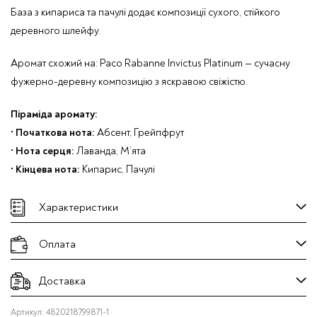
База з кипариса та пачулі додає композиції сухого, стійкого
деревного шлейфу.
Аромат схожий на:
Paco Rabanne Invictus Platinum
— сучасну
фужерно-деревну композицію з яскравою свіжістю.
Піраміда аромату:
•
Початкова нота:
Абсент, Грейпфрут
•
Нота серця:
Лаванда, М’ята
•
Кінцева нота:
Кипарис, Пачулі
Характеристики
Оплата
Доставка
Артикул:
4820218799871-1