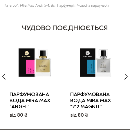
Категорії:
Mira Max
,
Акція 5+1
,
Вся Парфумерія
,
Чоловіча парфумерія
ЧУДОВО ПОЄДНЮЄТЬСЯ
ПАРФУМОВАНА
ПАРФУМОВАНА
ВОДА MIRA MAX
ВОДА MIRA MAX
“ANGEL”
“212 MAGNIT”
від
80
₴
від
80
₴
Цей
Цей
товар
товар