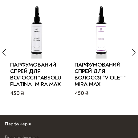
ПАРФУМОВАНИЙ
ПАРФУМОВАНИЙ
СПРЕЙ ДЛЯ
СПРЕЙ ДЛЯ
ВОЛОССЯ “ABSOLU
ВОЛОССЯ “VIOLET”
PLATINA” MIRA MAX
MIRA MAX
450
₴
450
₴
Цей
Цей
товар
товар
має
має
Парфумерія
кілька
кілька
варіантів.
варіантів.
Вся парфумерія