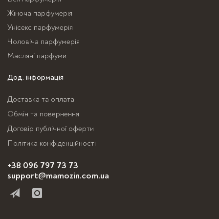
Параметри
Параметри
Жіноча парфумерія
можна
можна
Унісекс парфумерія
вибрати
вибрати
Чоловіча парфумерія
на
на
сторінці
сторінці
Масляні парфуми
товару
товару
Дод. інформація
Доставка та оплата
Обмін та повернення
Договір публічної оферти
Політика конфіденційності
+38 096 797 73 73
support@mamozin.com.ua