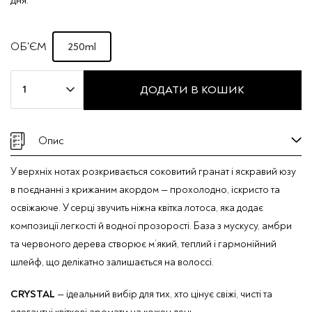
дня.
250ml
ОБ'ЄМ
Парфумований
ДОДАТИ В КОШИК
спрей
для
волосся
Опис
"CRYSTAL"
Mira
У верхніх нотах розкривається соковитий гранат і яскравий юзу
Max
в поєднанні з крижаним акордом — прохолодно, іскристо та
кількість
освіжаюче. У серці звучить ніжна квітка лотоса, яка додає
композиції легкості й водної прозорості. База з мускусу, амбри
та червоного дерева створює м’який, теплий і гармонійний
шлейф, що делікатно залишається на волоссі.
CRYSTAL
— ідеальний вибір для тих, хто цінує свіжі, чисті та