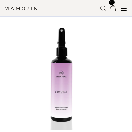
Головна
»
Магазин
»
Парфумований спрей для волосся