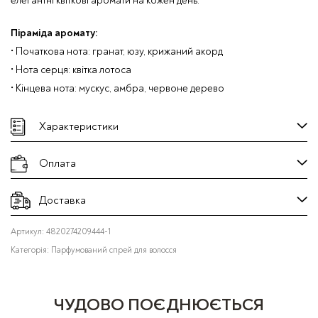
елегантні квіткові аромати на кожен день.
Піраміда аромату:
• Початкова нота: гранат, юзу, крижаний акорд
• Нота серця: квітка лотоса
• Кінцева нота: мускус, амбра, червоне дерево
Характеристики
Оплата
Доставка
Артикул:
4820274209444-1
Категорія:
Парфумований спрей для волосся
ЧУДОВО ПОЄДНЮЄТЬСЯ