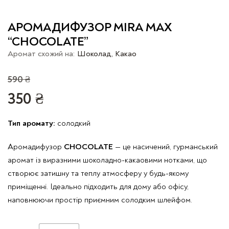
АРОМАДИФУЗОР MIRA MAX
“CHOCOLATE”
Аромат схожий на:
Шоколад, Какао
Оригінальна
590
₴
ціна:
350
₴
590 ₴.
Поточна
ціна:
Тип аромату:
солодкий
350 ₴.
Аромадифузор
CHOCOLATE
— це насичений, гурманський
аромат із виразними шоколадно-какаовими нотками, що
створює затишну та теплу атмосферу у будь-якому
приміщенні. Ідеально підходить для дому або офісу,
наповнюючи простір приємним солодким шлейфом.