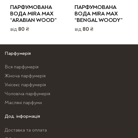
ПАРФУМОВАНА
ПАРФУМОВАНА
ВОДА MIRA MAX
ВОДА MIRA MAX
“ARABIAN WOOD”
“BENGAL WOODY”
від
80
₴
від
80
₴
Цей
Цей
товар
товар
має
має
Парфумерія
кілька
кілька
Вся парфумерія
варіантів.
варіантів.
Жіноча парфумерія
Параметри
Параметри
можна
можна
Унісекс парфумерія
вибрати
вибрати
Чоловіча парфумерія
на
на
Масляні парфуми
сторінці
сторінці
Дод. інформація
товару
товару
Доставка та оплата