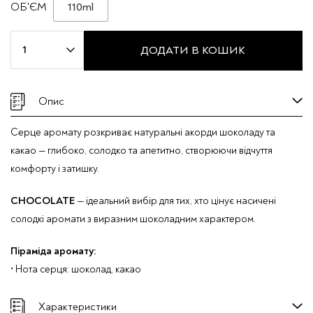
110ml
ОБ'ЄМ
Аромадифузор
ДОДАТИ В КОШИК
Mira
Max
"CHOCOLATE"
Опис
кількість
Серце аромату розкриває натуральні акорди шоколаду та
какао — глибоко, солодко та апетитно, створюючи відчуття
комфорту і затишку.
CHOCOLATE
— ідеальний вибір для тих, хто цінує насичені
солодкі аромати з виразним шоколадним характером.
Піраміда аромату:
• Нота серця: шоколад, какао
Характеристики