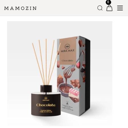
Головна
»
Магазин
»
Аромадифузори
»
Mira Max