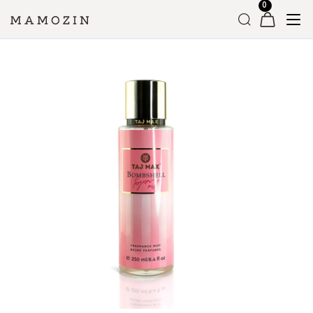
Головна
»
Магазин
»
Парфумований спрей для тіла
»
Taj Max