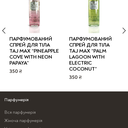
ПАРФУМОВАНИЙ
ПАРФУМОВАНИЙ
СПРЕЙ ДЛЯ ТІЛА
СПРЕЙ ДЛЯ ТІЛА
TAJ MAX “PINEAPPLE
TAJ MAX “PALM
COVE WITH NEON
LAGOON WITH
PAPAYA”
ELECTRIC
COCONUT”
350
₴
350
₴
Цей
Цей
товар
товар
має
має
Парфумерія
кілька
кілька
варіантів.
Вся парфумерія
варіантів.
Параметри
Жіноча парфумерія
Параметри
можна
можна