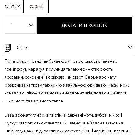
250ml
ОБ'ЄМ
Парфумований
ДОДАТИ В КОШИК
спрей
для
тіла
Опис
Taj
Max
Початок композиції вибухає фруктовою свіжістю: ананас,
"BOMBSHELL"
грейпфрут, маракуя, полуниця та танжерин створюють
кількість
яскравий, соковитий і освіжаючий старт. Серце аромату
розкриває квіткову гармонію з ванільною орхідеєю, жасмином,
конвалією, півонією та нотами червоних ягід, додаючи м’якості,
жіночності та чарівного тепла.
База аромату глибока та стійка: деревні ноти, дубовий мох і
мускус створюють оксамитовий шлейф, який залишається на
шкірі годинами, підкреслюючи сексуальність і чарівність власниці.