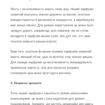
Якість і ексклюзивність мають свою ціну. Нішеві парфуми
зазвичай коштують значно дорожче за масові, оскільки
використовуються високоякісні інгредієнти, а виробництво
має менші обсяги. Для деяких користувачів це може бути
занадто дорого, наприклад, для новачків, які не готові
вкладати в парфуми великі суми, або для тих, хто звик
платити набагато менше взагалі.
Крім того, оскільки флакони нішевих парфумів зазвичай
мають менший об’єм, ціна за мілілітр стає значно вищою.
Для знавців парфумів ця ексклюзивність виправдовують
преміальну вартість, але для багатьох кінцевих
споживачів ціна може бути надто високою.
2. Незвичні аромати
Хоча нішеві парфуми славляться своїми унікальними
композиціями, це може стати недоліком для деяких
поціновувачів. Аромати, що містять незвичайні або навіть