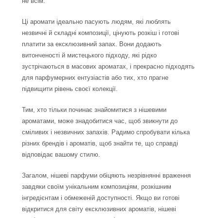
не всім.
Ці аромати ідеально пасують людям, які люблять
незвичні й складні композиції, цінують розкіш і готові
платити за ексклюзивний запах. Вони додають
витонченості й мистецького підходу, які рідко
зустрічаються в масових ароматах, і прекрасно підходять
для парфумерних ентузіастів або тих, хто прагне
підвищити рівень своєї колекції.
Тим, хто тільки починає знайомитися з нішевими
ароматами, може знадобитися час, щоб звикнути до
сміливих і незвичних запахів. Радимо спробувати кілька
різних брендів і ароматів, щоб знайти те, що справді
відповідає вашому стилю.
Загалом, нішеві парфуми обіцяють незрівнянні враження
завдяки своїм унікальним композиціям, розкішним
інгредієнтам і обмеженій доступності. Якщо ви готові
відкритися для світу ексклюзивних ароматів, нішеві