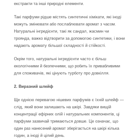
екстракти та інші природні елементи.
Такі парфуми рідше містять синтетичні хімікати, які іноді
можуть змінювати або послаблювати аромат з часом.
Натуральні інгредієнти, такі як сандал, жасмин чи
троянда, важко відтворити за допомогою синтетики, і вони
надають аромату більшої складності й стійкості.
Окрім того, натуральні інгредієнти часто є більш
екологічними й безпечними, що робить їх привабливими
для споживачів, які цінують турботу про довкілля.
2. Виразний шлейф
Ще однією перевагою нішевих парфумів є їхній шлейф —
слід, який вони залишають на шкірі. Завдяки вищій
концентрації ефірних олій і натуральних компонентів, ці
парфуми зазвичай тримаються довше. Це означає, що
один раз нанесений аромат зберігається на шкірі кілька
годин, а іноді й цілий день.