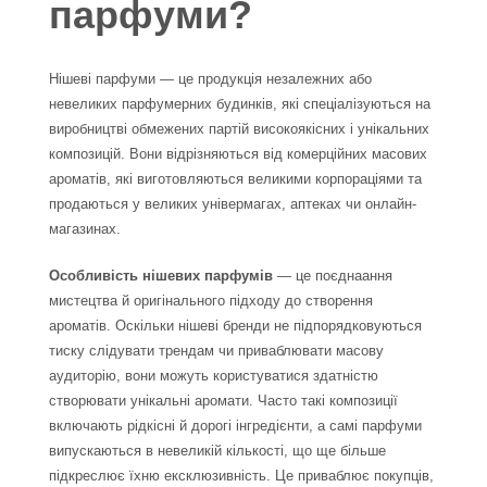
парфуми?
Нішеві парфуми — це продукція незалежних або
невеликих парфумерних будинків, які спеціалізуються на
виробництві обмежених партій високоякісних і унікальних
композицій. Вони відрізняються від комерційних масових
ароматів, які виготовляються великими корпораціями та
продаються у великих універмагах, аптеках чи онлайн-
магазинах.
Особливість нішевих парфумів
— це поєднаання
мистецтва й оригінального підходу до створення
ароматів. Оскільки нішеві бренди не підпорядковуються
тиску слідувати трендам чи приваблювати масову
аудиторію, вони можуть користуватися здатністю
створювати унікальні аромати. Часто такі композиції
включають рідкісні й дорогі інгредієнти, а самі парфуми
випускаються в невеликій кількості, що ще більше
підкреслює їхню ексклюзивність. Це приваблює покупців,