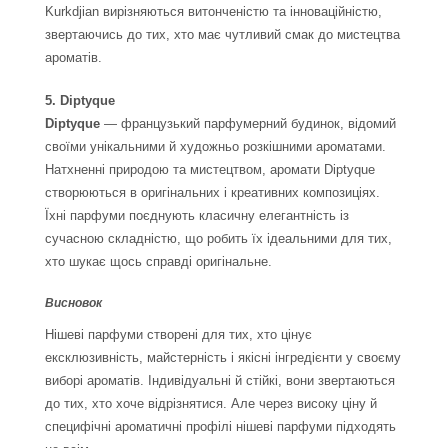
Kurkdjian вирізняються витонченістю та інноваційністю,
звертаючись до тих, хто має чутливий смак до мистецтва
ароматів.
5. Diptyque
Diptyque
— французький парфумерний будинок, відомий
своїми унікальними й художньо розкішними ароматами.
Натхненні природою та мистецтвом, аромати Diptyque
створюються в оригінальних і креативних композиціях.
Їхні парфуми поєднують класичну елегантність із
сучасною складністю, що робить їх ідеальними для тих,
хто шукає щось справді оригінальне.
Висновок
Нішеві парфуми створені для тих, хто цінує
ексклюзивність, майстерність і якісні інгредієнти у своєму
виборі ароматів. Індивідуальні й стійкі, вони звертаються
до тих, хто хоче відрізнятися. Але через високу ціну й
специфічні ароматичні профілі нішеві парфуми підходять