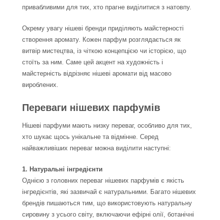
привабливими для тих, хто прагне виділитися з натовпу.
Окрему увагу нішеві бренди приділяють майстерності
створення аромату. Кожен парфум розглядається як
витвір мистецтва, із чіткою концепцією чи історією, що
стоїть за ним. Саме цей акцент на художність і
майстерність відрізняє нішеві аромати від масово
вироблених.
Переваги нішевих парфумів
Нішеві парфуми мають низку переваг, особливо для тих,
хто шукає щось унікальне та відмінне. Серед
найважливіших переваг можна виділити наступні:
1. Натуральні інгредієнти
Однією з головних переваг нішевих парфумів є якість
інгредієнтів, які зазвичай є натуральними. Багато нішевих
брендів пишаються тим, що використовують натуральну
сировину з усього світу, включаючи ефірні олії, ботанічні