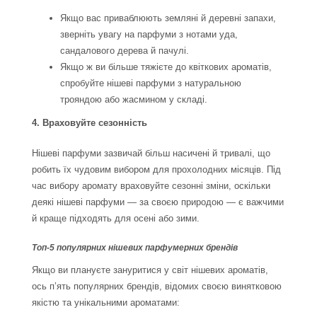
Якщо вас приваблюють земляні й деревні запахи,
зверніть увагу на парфуми з нотами уда,
сандалового дерева й пачулі.
Якщо ж ви більше тяжієте до квіткових ароматів,
спробуйте нішеві парфуми з натуральною
трояндою або жасмином у складі.
4. Враховуйте сезонність
Нішеві парфуми зазвичай більш насичені й тривалі, що
робить їх чудовим вибором для прохолодних місяців. Під
час вибору аромату враховуйте сезонні зміни, оскільки
деякі нішеві парфуми — за своєю природою — є важчими
й краще підходять для осені або зими.
Топ-5 популярних нішевих парфумерних брендів
Якщо ви плануєте зануритися у світ нішевих ароматів,
ось п’ять популярних брендів, відомих своєю винятковою
якістю та унікальними ароматами: