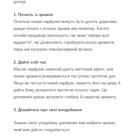
досвід:
1. Почніть із зразків
Оскільки нішеві парфуми можуть бути досить дорогими,
краще почати з кількох зразків або мініатюр. Багато
онлайн-продавців пропонують так звані “набори для
відкриття”, які дозволяють спробувати кілька ароматів,
перш ніж купувати повнорозмірний флакон.
2. Дайте собі час
Масові парфуми зазвичай дають миттєвий ефект, але
нішеві аромати розкриваються поступово протягом дня.
Якщо ви тестуєте новий парфум, нанесіть його на шкіру й
дайте йому розкритися протягом кількох годин. Це
допоможе краще зрозуміти глибину й характер аромату.
3. Дізнайтеся про свої вподобання
Знання своїх уподобань допоможе вам вибрати аромат,
який вам дійсно сподобається.