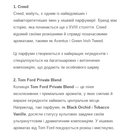
1. Creed
Creed, мабуть, є одним із найвідоміших і
найавторитетніших імен у нішевій парфумерії. Бренд має
історію, яка починається ще з XVIII століття. Creed
відомий своїми розкішними й справді позачасовими
ароматами, такими як Aventus і Green Irish Tweed.
Ці парфуми створюються з найкращих інгредієнтів і
спеціалізуються на багатошарових і витончених
композиціях, що додають їм особливого шарму.
2. Tom Ford Private Blend
Колекція
Tom Ford Private Blend
— це лінія
ексклюзивних і преміальних ароматів, у яких сміливі й
виразні інгредієнти займають центральне місце.
Наприклад, такі парфуми, як
Black Orchid
і
Tobacco
Vanille
, досягли статусу культових завдяки своїм
ультрачуттєвим і драматичним композиціям. У нішевих
ароматах від Tom Ford поєднується розкіш і мистецтво,