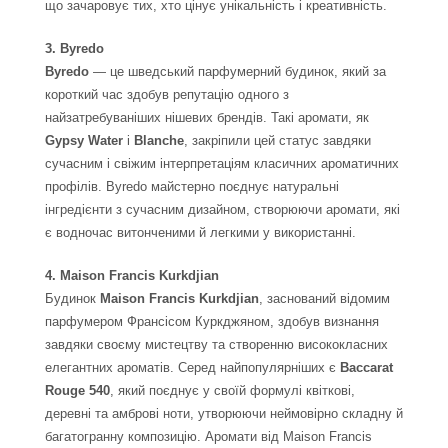
що зачаровує тих, хто цінує унікальність і креативність.
3. Byredo
Byredo
— це шведський парфумерний будинок, який за
короткий час здобув репутацію одного з
найзатребуваніших нішевих брендів. Такі аромати, як
Gypsy Water
і
Blanche
, закріпили цей статус завдяки
сучасним і свіжим інтерпретаціям класичних ароматичних
профілів. Byredo майстерно поєднує натуральні
інгредієнти з сучасним дизайном, створюючи аромати, які
є водночас витонченими й легкими у використанні.
4. Maison Francis Kurkdjian
Будинок
Maison Francis Kurkdjian
, заснований відомим
парфумером Франсісом Куркджяном, здобув визнання
завдяки своєму мистецтву та створенню висококласних
елегантних ароматів. Серед найпопулярніших є
Baccarat
Rouge 540
, який поєднує у своїй формулі квіткові,
деревні та амброві ноти, утворюючи неймовірно складну й
багатогранну композицію. Аромати від Maison Francis