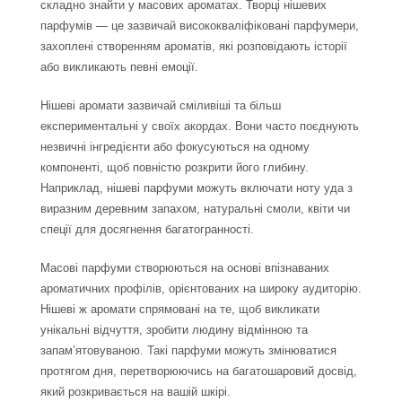
складно знайти у масових ароматах. Творці нішевих
парфумів — це зазвичай висококваліфіковані парфумери,
захоплені створенням ароматів, які розповідають історії
або викликають певні емоції.
Нішеві аромати зазвичай сміливіші та більш
експериментальні у своїх акордах. Вони часто поєднують
незвичні інгредієнти або фокусуються на одному
компоненті, щоб повністю розкрити його глибину.
Наприклад, нішеві парфуми можуть включати ноту уда з
виразним деревним запахом, натуральні смоли, квіти чи
спеції для досягнення багатогранності.
Масові парфуми створюються на основі впізнаваних
ароматичних профілів, орієнтованих на широку аудиторію.
Нішеві ж аромати спрямовані на те, щоб викликати
унікальні відчуття, зробити людину відмінною та
запам’ятовуваною. Такі парфуми можуть змінюватися
протягом дня, перетворюючись на багатошаровий досвід,
який розкривається на вашій шкірі.