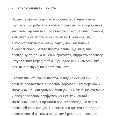
2. Ексклюзивність і якість
Нішеві парфуми зазвичай виробляються невеликими
партіями, що робить їх набагато рідкіснішими порівняно з
масовими ароматами. Виробництво часто є більш ручним,
з акцентом на якість, а не кількість. Сировина, яку
використовують у нішевих парфумах, зазвичай є
високоякісною. Багато парфумерних будинків, що
спеціалізуються на нішевих ароматах, віддають перевагу
натуральним інгредієнтам, що надає їхнім композиціям
розкішного звучання й автентичності.
Ексклюзивність таких парфумів підсилюється тим, що
вони не продаються в масових торговельних мережах чи
магазинах на центральних вулицях. Їх можна знайти лише
у спеціалізованих парфумерних бутиках, онлайн-
магазинах нішевих ароматів або безпосередньо через
офіційний сайт бренду. Ця обмежена доступність додає
привабливості нішевим ароматам і робить їх особливо