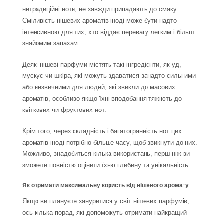
нетрадиційні ноти, не завжди припадають до смаку.
Сміливість нішевих ароматів іноді може бути надто
інтенсивною для тих, хто віддає перевагу легким і більш
знайомим запахам.
Деякі нішеві парфуми містять такі інгредієнти, як уд,
мускус чи шкіра, які можуть здаватися занадто сильними
або незвичними для людей, які звикли до масових
ароматів, особливо якщо їхні вподобання тяжіють до
квіткових чи фруктових нот.
Крім того, через складність і багатогранність нот цих
ароматів іноді потрібно більше часу, щоб звикнути до них.
Можливо, знадобиться кілька використань, перш ніж ви
зможете повністю оцінити їхню глибину та унікальність.
Як отримати максимальну користь від нішевого аромату
Якщо ви плануєте зануритися у світ нішевих парфумів,
ось кілька порад, які допоможуть отримати найкращий