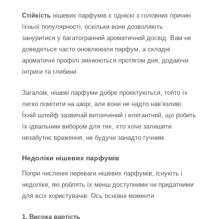
Стійкість
нішевих парфумів є однією з головних причин
їхньої популярності, оскільки вони дозволяють
зануритися у багатогранний ароматичний досвід. Вам не
доведеться часто оновлювати парфум, а складні
ароматичні профілі змінюються протягом дня, додаючи
інтриги та глибини.
Загалом, нішеві парфуми добре проектуються, тобто їх
легко помітити на шкірі, але вони не надто нав’язливі.
Їхній шлейф зазвичай витончений і елегантний, що робить
їх ідеальним вибором для тих, хто хоче залишити
незабутнє враження, не будучи занадто гучним.
Недоліки нішевих парфумів
Попри численні переваги нішевих парфумів, існують і
недоліки, які роблять їх менш доступними чи придатними
для всіх користувачів. Ось основні моменти:
1. Висока вартість