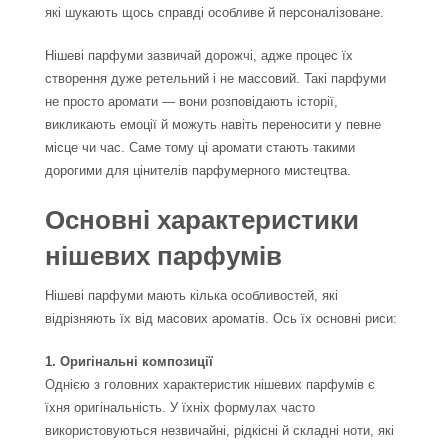
які шукають щось справді особливе й персоналізоване.
Нішеві парфуми зазвичай дорожчі, адже процес їх
створення дуже ретельний і не массовий. Такі парфуми
не просто аромати — вони розповідають історії,
викликають емоції й можуть навіть переносити у певне
місце чи час. Саме тому ці аромати стають такими
дорогими для цінителів парфумерного мистецтва.
Основні характеристики
нішевих парфумів
Нішеві парфуми мають кілька особливостей, які
відрізняють їх від масових ароматів. Ось їх основні риси:
1. Оригінальні композиції
Однією з головних характеристик нішевих парфумів є
їхня оригінальність. У їхніх формулах часто
використовуються незвичайні, рідкісні й складні ноти, які