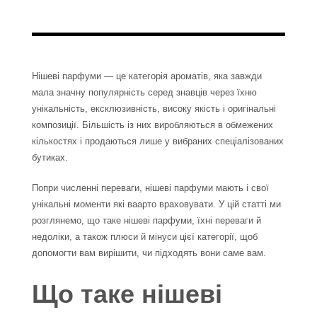
Нішеві парфуми — це категорія ароматів, яка завжди
мала значну популярність серед знавців через їхню
унікальність, ексклюзивність, високу якість і оригінальні
композиції. Більшість із них виробляються в обмежених
кількостях і продаються лише у вибраних спеціалізованих
бутиках.
Попри численні переваги, нішеві парфуми мають і свої
унікальні моменти які ваарто враховувати. У цій статті ми
розглянемо, що таке нішеві парфуми, їхні переваги й
недоліки, а також плюси й мінуси цієї категорії, щоб
допомогти вам вирішити, чи підходять вони саме вам.
Що таке нішеві