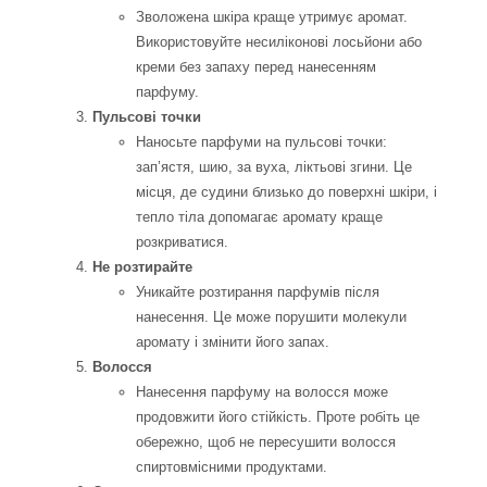
Зволожена шкіра краще утримує аромат.
Використовуйте несиліконові лосьйони або
креми без запаху перед нанесенням
парфуму.
Пульсові точки
Наносьте парфуми на пульсові точки:
зап’ястя, шию, за вуха, ліктьові згини. Це
місця, де судини близько до поверхні шкіри, і
тепло тіла допомагає аромату краще
розкриватися.
Не розтирайте
Уникайте розтирання парфумів після
нанесення. Це може порушити молекули
аромату і змінити його запах.
Волосся
Нанесення парфуму на волосся може
продовжити його стійкість. Проте робіть це
обережно, щоб не пересушити волосся
спиртовмісними продуктами.