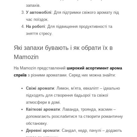
запахів.
У автомобілі
: Для підтримки свіжого аромату під
час поїздок.
На роботі
: Для підвищення продуктивності та
зняття стресу.
Які запахи бувають і як обрати їх в
Mamozin
На Mamozin представлений
широкий асортимент арома
спреїв
з різними ароматами. Серед них можна знайти:
Свіжі аромати
: Лимон, м’ята, евкаліпт – ідеально
підходять для створення бадьорої та свіжої
атмосфери в домі.
Квіткові аромати
: Лаванда, троянда, жасмин –
допомагають розслабитися та створити романтичну
обстановку.
Деревні аромати
: Сандал, кедр, пачулі – додають