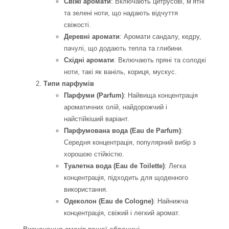
Свіжі аромати
: Включають цитрусові, м’ятні
та зелені ноти, що надають відчуття
свіжості.
Деревні аромати
: Аромати сандалу, кедру,
пачулі, що додають тепла та глибини.
Східні аромати
: Включають пряні та солодкі
ноти, такі як ваніль, кориця, мускус.
Типи парфумів
Парфуми (Parfum)
: Найвища концентрація
ароматичних олій, найдорожчий і
найстійкіший варіант.
Парфумована вода (Eau de Parfum)
:
Середня концентрація, популярний вибір з
хорошою стійкістю.
Туалетна вода (Eau de Toilette)
: Легка
концентрація, підходить для щоденного
використання.
Одеколон (Eau de Cologne)
: Найнижча
концентрація, свіжий і легкий аромат.