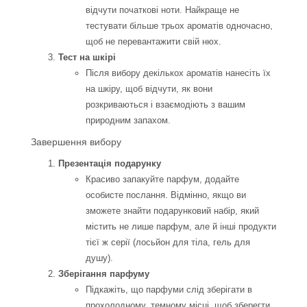
відчути початкові ноти. Найкраще не
тестувати більше трьох ароматів одночасно,
щоб не перевантажити свій нюх.
Тест на шкірі
Після вибору декількох ароматів нанесіть їх
на шкіру, щоб відчути, як вони
розкриваються і взаємодіють з вашим
природним запахом.
Завершення вибору
Презентація подарунку
Красиво запакуйте парфум, додайте
особисте послання. Відмінно, якщо ви
зможете знайти подарунковий набір, який
містить не лише парфум, але й інші продукти
тієї ж серії (лосьйон для тіла, гель для
душу).
Зберігання парфуму
Підкажіть, що парфуми слід зберігати в
прохолодному, темному місці, щоб зберегти