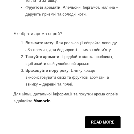
тепла та затишку.
Фруктові аромати
: Апельсин, бергамот, малина –
дарують приємні та солодкі ноти.
Як обрати арома спрей?
Визначте мету
: Для релаксації обирайте лаванду
або жасмин, для бадьорості – лимон або м’яту.
Тестуйте аромати
: Придбайте кілька пробників,
щоб знайти свій улюблений аромат.
Враховуйте пору року
: Влітку краще
використовувати свіжі та фруктові аромати, а
взимку – деревні та пряні.
Для більш детальної інформації та покупки арома спреїв
відвідайте
Mamozin
.
READ MORE