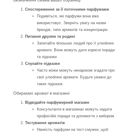
Визначення смаків вашої обраниці
Спостереження за її поточними парфумами
Подивіться, які парфуми вона вже
використовує. Зверніть увагу на назви
брендів, типи ароматів та концентрацію.
Питання друзям та родині
Запитайте близьких людей про її улюблені
аромати. Вони можуть дати корисні поради
та підказки.
Слухайте підказки
Часто жінки можуть ненароком згадати про
свої улюблені аромати. Будьте уважні до
таких підказок.
Обираємо аромат в магазині
Відвідайте парфумерний магазин
Консультанти в магазинах можуть надати
професійні поради та допомогти з вибором.
Тестування ароматів
Нанесіть парфуми на тест-смужки, щоб