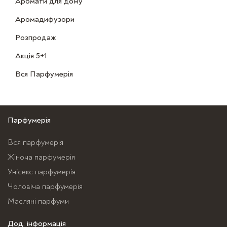
Аромати для дому
Аромадифузори
Розпродаж
Акція 5+1
Вся Парфумерія
Парфумерія
Вся парфумерія
Жіноча парфумерія
Унісекс парфумерія
Чоловіча парфумерія
Масляні парфуми
Дод. інформація