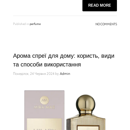
READ MORE
Published in
perfume
NO COMMENTS
Арома спреї для дому: користь, види
та способи використання
Понеділок, 24 Червня 2024
by
Admin